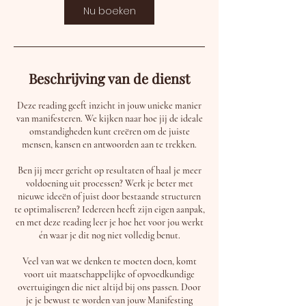
Nu boeken
Beschrijving van de dienst
Deze reading geeft inzicht in jouw unieke manier
van manifesteren. We kijken naar hoe jij de ideale
omstandigheden kunt creëren om de juiste
mensen, kansen en antwoorden aan te trekken.
Ben jij meer gericht op resultaten of haal je meer
voldoening uit processen? Werk je beter met
nieuwe ideeën of juist door bestaande structuren
te optimaliseren? Iedereen heeft zijn eigen aanpak,
en met deze reading leer je hoe het voor jou werkt
én waar je dit nog niet volledig benut.
Veel van wat we denken te moeten doen, komt
voort uit maatschappelijke of opvoedkundige
overtuigingen die niet altijd bij ons passen. Door
je je bewust te worden van jouw Manifesting