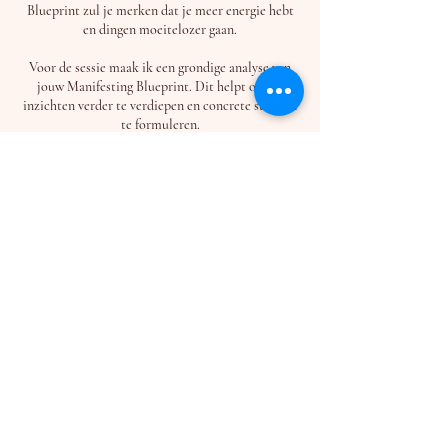
Blueprint zul je merken dat je meer energie hebt
en dingen moeitelozer gaan.
Voor de sessie maak ik een grondige analyse van
jouw Manifesting Blueprint. Dit helpt om de
inzichten verder te verdiepen en concrete stappen
te formuleren.
Na de reading gaan we samen een concreet
actieplan maken dat echt bij je past. Gun jezelf dit
inzicht en laten we samen jouw volgende stap
helder maken!
Ready? Let's go!
Contactgegevens
info@soultraveler.nl