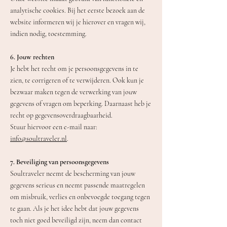
analytische cookies. Bij het eerste bezoek aan de
website informeren wij je hierover en vragen wij,
indien nodig, toestemming.
6. Jouw rechten
Je hebt het recht om je persoonsgegevens in te
zien, te corrigeren of te verwijderen. Ook kun je
bezwaar maken tegen de verwerking van jouw
gegevens of vragen om beperking. Daarnaast heb je
recht op gegevensoverdraagbaarheid.
Stuur hiervoor een e-mail naar:
info@soultraveler.nl
.
7. Beveiliging van persoonsgegevens
Soultraveler neemt de bescherming van jouw
gegevens serieus en neemt passende maatregelen
om misbruik, verlies en onbevoegde toegang tegen
te gaan. Als je het idee hebt dat jouw gegevens
toch niet goed beveiligd zijn, neem dan contact