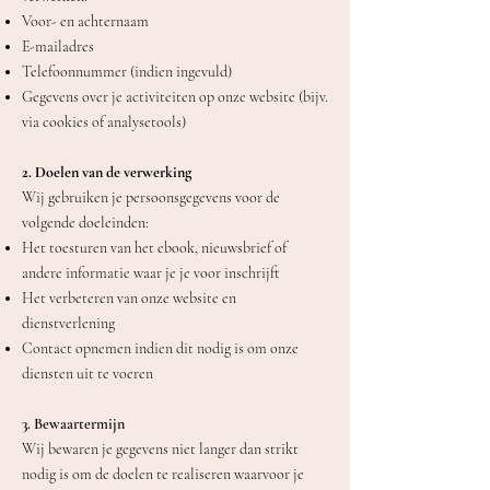
Voor- en achternaam
E-mailadres
Telefoonnummer (indien ingevuld)
Gegevens over je activiteiten op onze website (bijv.
via cookies of analysetools)
2. Doelen van de verwerking
Wij gebruiken je persoonsgegevens voor de
volgende doeleinden:
Het toesturen van het ebook, nieuwsbrief of
andere informatie waar je je voor inschrijft
Het verbeteren van onze website en
dienstverlening
Contact opnemen indien dit nodig is om onze
diensten uit te voeren
3. Bewaartermijn
Wij bewaren je gegevens niet langer dan strikt
nodig is om de doelen te realiseren waarvoor je