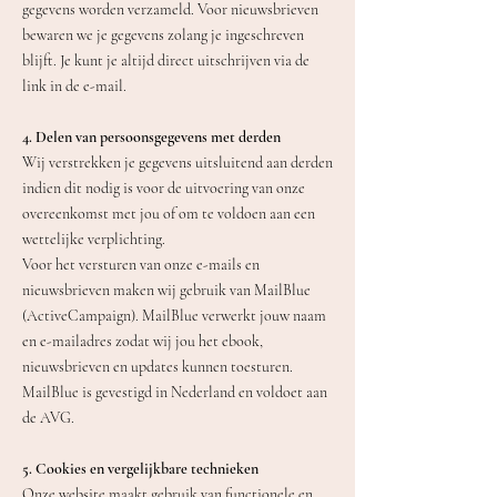
gegevens worden verzameld. Voor nieuwsbrieven
bewaren we je gegevens zolang je ingeschreven
blijft. Je kunt je altijd direct uitschrijven via de
link in de e-mail.
4. Delen van persoonsgegevens met derden
Wij verstrekken je gegevens uitsluitend aan derden
indien dit nodig is voor de uitvoering van onze
overeenkomst met jou of om te voldoen aan een
wettelijke verplichting.
Voor het versturen van onze e-mails en
nieuwsbrieven maken wij gebruik van MailBlue
(ActiveCampaign). MailBlue verwerkt jouw naam
en e-mailadres zodat wij jou het ebook,
nieuwsbrieven en updates kunnen toesturen.
MailBlue is gevestigd in Nederland en voldoet aan
de AVG.
5. Cookies en vergelijkbare technieken
Onze website maakt gebruik van functionele en