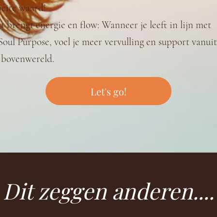
eite waard!
t brengt energie en flow: Wanneer je leeft in lijn met
 Soul Purpose, voel je meer vervulling en support vanuit
 bovenwereld.
Let's go!
Dit zeggen anderen....