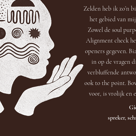
Zelden heb ik zo’n b
het gebied van mij
Zowel de soul purp
Alignment check he
openers gegeven. Bi
in op de vragen d
verbluffende antw
ook to the point. Bo
voor, is vrolijk en 
Gi
spreker, schr