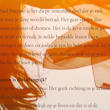
 Soul Purpose is het diepe innerlijke doel dat je ziel
os voor je deze wereld betrad. Het gaat verder dan
wone ambities of dromen. Het is de kern van wat jou
ht drijft en vervult. Je wilde bepaalde lessen leren,
varingen op doen en zodra je een les hebt geleerd, zal j
rken dat je een level up gaat, dus hoe leuk als je weet
ke les dat voor jou is.
arom is dit belangrijk?
t werkt als een kompas: Het geeft richting in je keuzes
rk en relaties.
t geeft een andere kijk op je leven en dat is al de