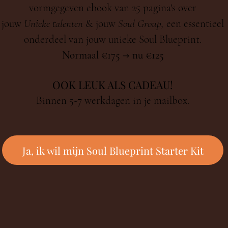
vormgegeven ebook van 25 pagina's over
jouw
Unieke talenten
& jouw
Soul Group,
een
essentieel
onderdeel van jouw unieke Soul Blueprint.
Normaal €175 → nu €125
OOK LEUK ALS CADEAU!
Binnen 5-7 werkdagen in je mailbox.
Ja, ik wil mijn Soul Blueprint Starter Kit