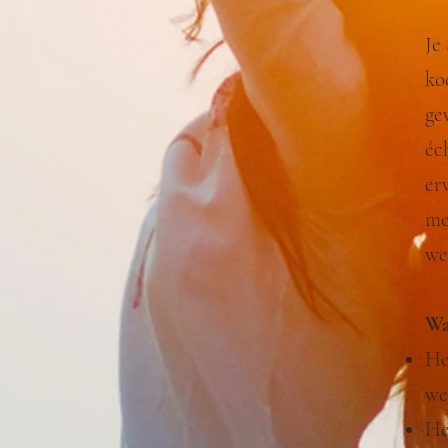
Je
ko
ge
éc
er
me
wel
Wa
He
we
He