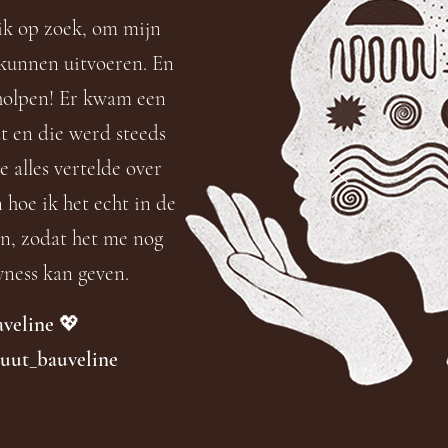
 ik op zoek, om mijn
 kunnen uitvoeren. En
eholpen! Er kwam een
t en die werd steeds
 alles vertelde over
 hoe ik het echt in de
n, zodat het me nog
ness kan geven.
veline 💖
tuut_bauveline