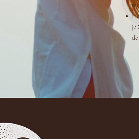
mo
He
je
de