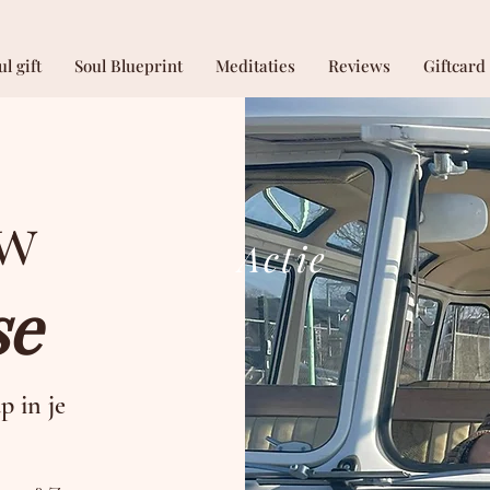
ul gift
Soul Blueprint
Meditaties
Reviews
Giftcard
uw
Actie
se
p in je