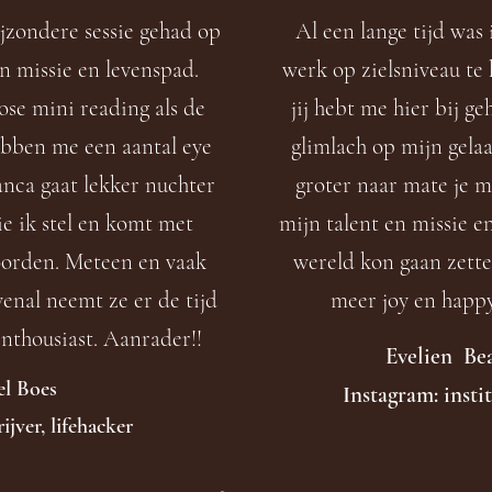
ijzondere sessie gehad op
Al een lange tijd was
n missie en levenspad.
werk op zielsniveau te
ose mini reading als de
jij hebt me hier bij g
bben me een aantal eye
glimlach op mijn gelaa
anca gaat lekker nuchter
groter naar mate je me
ie ik stel en komt met
mijn talent en missie en
oorden. Meteen en vaak
wereld kon gaan zette
venal neemt ze er de tijd
meer joy en happy
enthousiast. Aanrader!!​
Evelien Bea
el Boes
Instagram: insti
ijver, lifehacker