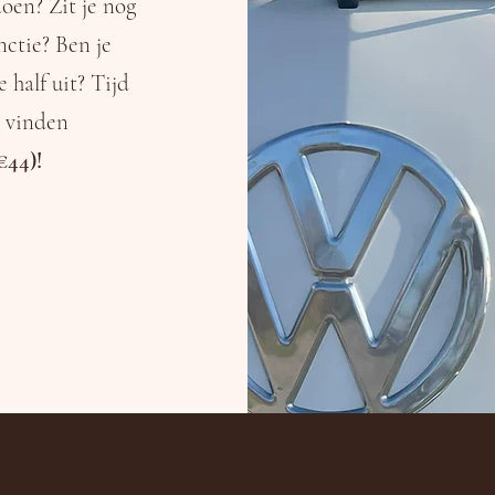
oen? Zit je nog
nctie? Ben je
 half uit? Tijd
e vinden
€44)!