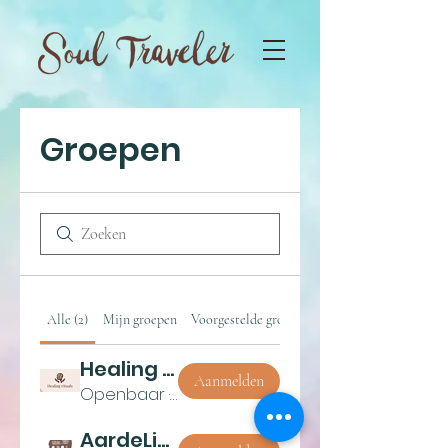
Groepen
Alle (2)
Mijn groepen
Voorgestelde groepen
Healing rituals
Aanmelden
Openbaar
·
21 leden
AardeLicht Alignment Activatie